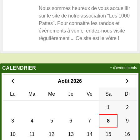
Nous sommes heureux de vous accueillir
sur le site de notre association "Les 1000
Pattes". Pour connaître les randos et
événements à venir, rendez-nous visite
régulièrement... Ce site est le vôtre !
CALENDRIER
+ d'évènements
Août 2026
Lu
Ma
Me
Je
Ve
Sa
Di
1
2
3
4
5
6
7
8
9
10
11
12
13
14
15
16