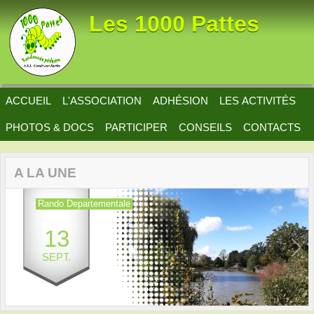
Panneau de gestion des cookies
Les 1000 Pattes
ACCUEIL
L'ASSOCIATION
ADHÉSION
LES ACTIVITÉS
PHOTOS & DOCS
PARTICIPER
CONSEILS
CONTACTS
A LA UNE
Rando Departementale
13
Previous
Next
SEPT.