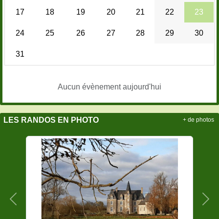
17
18
19
20
21
22
23
24
25
26
27
28
29
30
31
Aucun évènement aujourd'hui
LES RANDOS EN PHOTO
+ de photos
Précedent
Sui