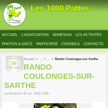
Panneau de gestion des cookies
Les 1000 Pattes
ACCUEIL
L'ASSOCIATION
ADHÉSION
LES ACTIVITÉS
PHOTOS & DOCS
PARTICIPER
CONSEILS
CONTACTS
Le
dimanche
Accueil
Rando Coulonges-sur-Sarthe
30
RANDO
OCT.
2022
COULONGES-SUR-
SARTHE
Le
dimanche
30
oct.
2022
à 09h