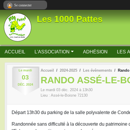
Panneau de gestion des cookies
Se connecter
Les 1000 Pattes
ACCUEIL
L'ASSOCIATION
ADHÉSION
LES 
Accueil
2024-2025
Les évènements
Rando 
Le
mardi
03
RANDO ASSÉ-LE-B
DÉC.
2024
Le
mardi
03
déc.
2024
à 13h30
Lieu :
Assé-le-Boisne
72130
Départ 13h30 du parking de la salle polyvalente de Cond
Randonnée sans difficulté à la découverte du patrimoine d