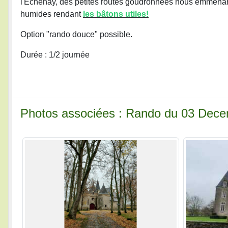
l'Echenay, des petites routes goudronnées nous emmenan
humides rendant
les bâtons utiles!
Option "rando douce" possible.
Durée : 1/2 journée
Photos associées : Rando du 03 Dec