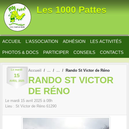
Panneau de gestion des cookies
Les 1000 Pattes
ACCUEIL
L'ASSOCIATION
ADHÉSION
LES ACTIVITÉS
PHOTOS & DOCS
PARTICIPER
CONSEILS
CONTACTS
Le
mardi
Accueil
Rando St Victor de Réno
15
RANDO ST VICTOR
AVRIL
2025
DE RÉNO
Le
mardi
15
avril
2025
à 08h
Lieu :
St Victor de Réno
61290