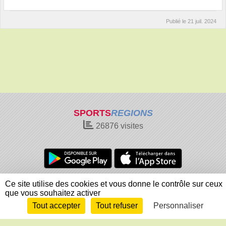
Publié le
21 juil. 2024
SPORTS
REGIONS
26876
visites
Charte cookies
Gestion des cookies
Ce site utilise des cookies et vous donne le contrôle sur ceux
que vous souhaitez activer
Informations légales
Signaler un contenu inapproprié
Tout accepter
Tout refuser
Personnaliser
Envie de participer ?
Connexion