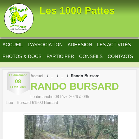
Panneau de gestion des cookies
Les 1000 Pattes
ACCUEIL
L'ASSOCIATION
ADHÉSION
LES ACTIVITÉS
PHOTOS & DOCS
PARTICIPER
CONSEILS
CONTACTS
Le
dimanche
Accueil
Rando Bursard
08
RANDO BURSARD
FÉVR.
2026
Le
dimanche
08
févr.
2026
à 09h
Lieu :
Bursard
61500
Bursard