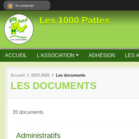
Panneau de gestion des cookies
Se connecter
Les 1000 Pattes
ACCUEIL
L'ASSOCIATION
ADHÉSION
LES 
Accueil
2025-2026
Les documents
LES DOCUMENTS
35 documents
Administratifs