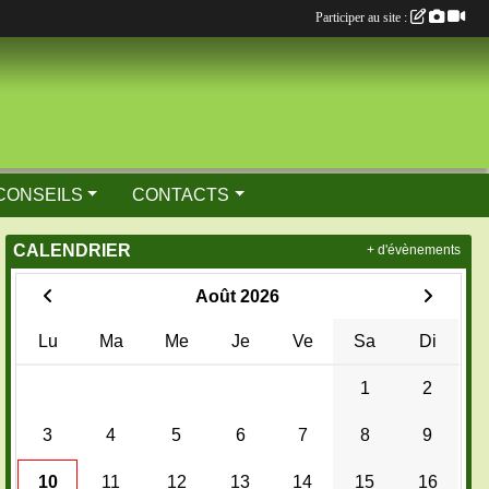
Participer au site :
CONSEILS
CONTACTS
CALENDRIER
+ d'évènements
Août 2026
Lu
Ma
Me
Je
Ve
Sa
Di
1
2
3
4
5
6
7
8
9
10
11
12
13
14
15
16