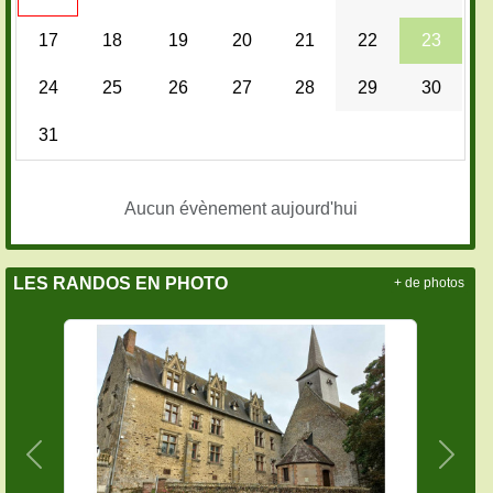
17
18
19
20
21
22
23
24
25
26
27
28
29
30
31
Aucun évènement aujourd'hui
LES RANDOS EN PHOTO
+ de photos
Précedent
Suiva